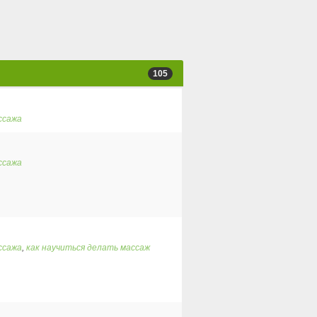
105
ссажа
ссажа
ссажа
,
как научиться делать массаж