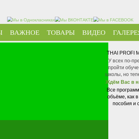
Ы
ВАЖНОЕ
ТОВАРЫ
ВИДЕО
ГАЛЕРЕ
THAI PROFI
У всех по-пр
пройти обуч
школы, но теп
Ждём Вас в 
Все программ
объёме, как 
пособия и 