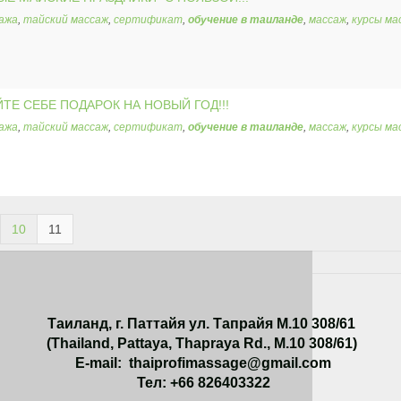
ажа
,
тайский массаж
,
сертификат
,
обучение в таиланде
,
массаж
,
курсы ма
ТЕ СЕБЕ ПОДАРОК НА НОВЫЙ ГОД!!!
ажа
,
тайский массаж
,
сертификат
,
обучение в таиланде
,
массаж
,
курсы ма
10
11
Таиланд, г. Паттайя ул. Тапрайя М.10 308/61
(Thailand, Pattaya, Thapraya Rd., M.10 308/61)
E-mail: thaiprofimassage@gmail.com
Тел: +66 826403322